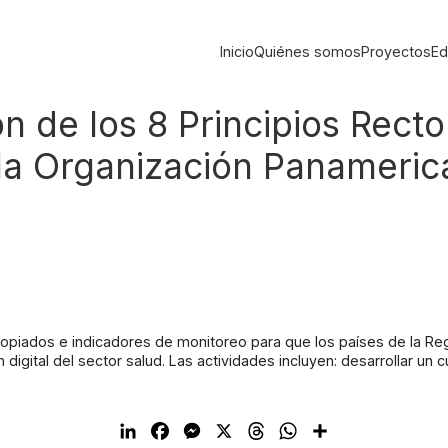
Inicio
Quiénes somos
Proyectos
Ed
 de los 8 Principios Recto
e la Organización Panameric
piados e indicadores de monitoreo para que los países de la Reg
digital del sector salud. Las actividades incluyen: desarrollar un 
L
F
M
X
T
W
C