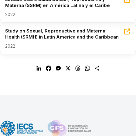
Materna (SSRM) en América Latina y el Caribe
2022
Study on Sexual, Reproductive and Maternal
Health (SRMH) in Latin America and the Caribbean
2022
L
F
M
X
T
W
C
i
a
e
h
h
o
n
c
s
r
a
m
k
e
s
e
t
p
e
b
e
a
s
a
d
o
n
d
A
r
I
o
g
s
p
t
n
k
e
p
i
r
r